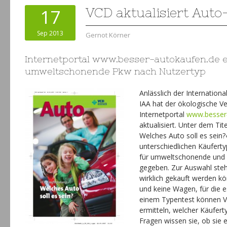
17
VCD aktualisiert Aut
Sep 2013
Gernot Körner
Internetportal www.besser-autokaufen.de 
umweltschonende Pkw nach Nutzertyp
Anlässlich der Internation
IAA hat der ökologische V
Internetportal
www.besser
aktualisiert. Unter dem Ti
Welches Auto soll es sein
unterschiedlichen Käufert
für umweltschonende und 
gegeben. Zur Auswahl steh
wirklich gekauft werden k
und keine Wagen, für die es
einem
Typentest
können V
ermitteln, welcher Käufert
Fragen wissen sie, ob sie 