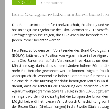
Aug 2013
Gernot Körner
Bund Ökologische Lebensmittelwirtschaft kri
Das Bundesministerium für Landwirtschaft, Ernährung und V
hat unlängst die Ergebnisse des Öko-Barometer 2013 veröffent
Umfrageergebnisse zeigen, dass Bio-Produkte besonders bei
Jahren immer beliebter werden.
Felix Prinz zu Löwenstein, Vorsitzender des Bund Ökologisch
(BÖLW), kritisiert die Position von Agrarministerin Ilse Aigner,
zum Öko-Barometer auf die Verdienste ihres Hauses um den 
Ministerin sagt darin, dass sie den Ländern höhere Fördersä
mehr Bio-Betriebe gewonnen werden können. “Aigners Politik 
widersprüchlich. Während sie höhere Fördersätze für mehr Ö
sie eine deutliche Kürzung der dafür benötigten Mittel in Kauf
darauf, dass die Mittel für die Förderung des ländlichen Raum
Agrarumweltprogramme (Zweite Säule) in den EU-Budgetverh
verringert wurden. Gleichzeitig hat die Europäische Union den
Möglichkeit eröffnet, diesen Verlust durch Umschichtung von 
der Ersten Säule (Direktzahlungen) in die Zweite Säule auszug