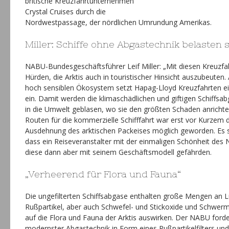
britische Kreuzfahrtunternehmen
Crystal Cruises durch die
Nordwestpassage, der nördlichen Umrundung Amerikas.
Miller: Schiffe ohne Abgastechnik belasten s
NABU-Bundesgeschäftsführer Leif Miller: „Mit diesen Kreuzfahr
Hürden, die Arktis auch in touristischer Hinsicht auszubeuten
hoch sensiblen Ökosystem setzt Hapag-Lloyd Kreuzfahrten ein
ein. Damit werden die klimaschädlichen und giftigen Schiffsab
in die Umwelt geblasen, wo sie den größten Schaden anrichte
Routen für die kommerzielle Schifffahrt war erst vor Kurzem 
Ausdehnung des arktischen Packeises möglich geworden. Es se
dass ein Reiseveranstalter mit der einmaligen Schönheit de
diese dann aber mit seinem Geschäftsmodell gefährden.
„Verheerend für Flora und Fauna“
Die ungefilterten Schiffsabgase enthalten große Mengen an L
Rußpartikel, aber auch Schwefel- und Stickoxide und Schwerme
auf die Flora und Fauna der Arktis auswirken. Der NABU ford
modernster Abgastechnik in Form eines Rußpartikelfilters und