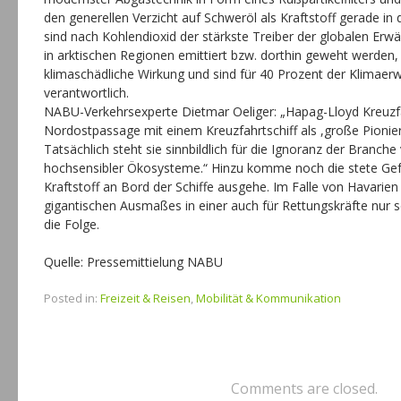
den generellen Verzicht auf Schweröl als Kraftstoff gerade in 
sind nach Kohlendioxid der stärkste Treiber der globalen Er
in arktischen Regionen emittiert bzw. dorthin geweht werden,
klimaschädliche Wirkung und sind für 40 Prozent der Klimaerw
verantwortlich.
NABU-Verkehrsexperte Dietmar Oeliger: „Hapag-Lloyd Kreuzfa
Nordostpassage mit einem Kreuzfahrtschiff als ,große Pioniert
Tatsächlich steht sie sinnbildlich für die Ignoranz der Branch
hochsensibler Ökosysteme.“ Hinzu komme noch die stete Gef
Kraftstoff an Bord der Schiffe ausgehe. Im Falle von Havari
gigantischen Ausmaßes in einer auch für Rettungskräfte nur 
die Folge.
Quelle: Pressemittielung NABU
Posted in:
Freizeit & Reisen
,
Mobilität & Kommunikation
Comments are closed.