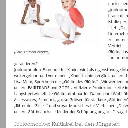
nach einem
„jooloomo
brauchte n
ist die per
jetzt. „Die
Unternehm
zusammen.
Vertriebss
Glücks das
(Foto: Laurent Ziegler)
jooloomool
garantieren.“
Jooloomooloo-Biomode für Kinder wird als eigenständige Ma
weitergeführt und vertrieben. „Kinderfashion ergänzt unsere Li
Lisa Muhr, Sprecherin der „Göttin des Glücks“: „Wir werden j
unsere FAIRTRADE und GOTS zertifizierte Produktionskette in
Längst entwickelt die Göttin nicht nur für Damen ihre Wohlfü
Accessoires, Schmuck, große Größen für stärkere „Göttinnen“,
„Ritter des Glücks“ und sogar Modisches für Vierbeiner. „Da w
unsere Göttin auch die Kinder der Schöpfung beglückt“, sagt 
Jooloomooloo: Kultlabel bei den Jüngsten