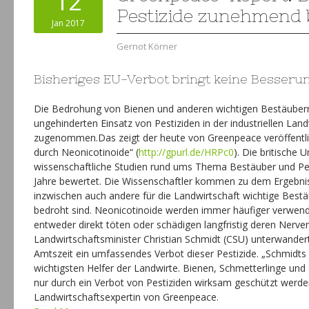
12
Pestizide zunehmend 
Jan 2017
Gernot Körner
Bisheriges EU-Verbot bringt keine Besseru
Die Bedrohung von Bienen und anderen wichtigen Bestäuber
ungehinderten Einsatz von Pestiziden in der industriellen Land
zugenommen.Das zeigt der heute von Greenpeace veröffentli
durch Neonicotinoide“ (
http://gpurl.de/HRPc0
). Die britische 
wissenschaftliche Studien rund ums Thema Bestäuber und Pes
Jahre bewertet. Die Wissenschaftler kommen zu dem Ergebni
inzwischen auch andere für die Landwirtschaft wichtige Bes
bedroht sind. Neonicotinoide werden immer häufiger verwen
entweder direkt töten oder schädigen langfristig deren Nerve
Landwirtschaftsminister Christian Schmidt (CSU) unterwander
Amtszeit ein umfassendes Verbot dieser Pestizide. „Schmidts
wichtigsten Helfer der Landwirte. Bienen, Schmetterlinge un
nur durch ein Verbot von Pestiziden wirksam geschützt werden
Landwirtschaftsexpertin von Greenpeace.