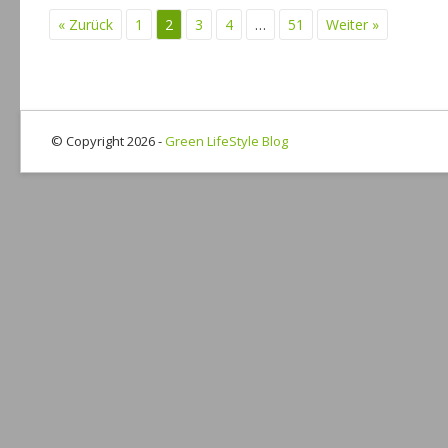
« Zurück
1
2
3
4
…
51
Weiter »
© Copyright 2026 -
Green LifeStyle Blog