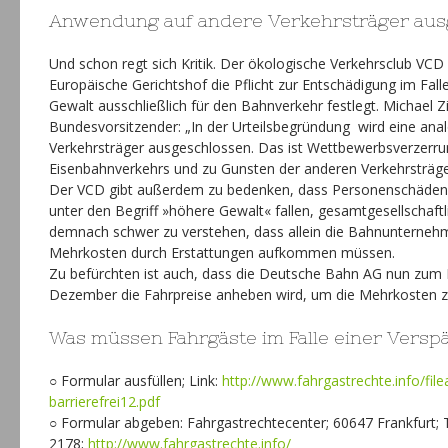
Anwendung auf andere Verkehrsträger aus
Und schon regt sich Kritik. Der ökologische Verkehrsclub VCD kr
Europäische Gerichtshof die Pflicht zur Entschädigung im Fall
Gewalt ausschließlich für den Bahnverkehr festlegt. Michael 
Bundesvorsitzender: „In der Urteilsbegründung wird eine an
Verkehrsträger ausgeschlossen. Das ist Wettbewerbsverzerru
Eisenbahnverkehrs und zu Gunsten der anderen Verkehrsträge
Der VCD gibt außerdem zu bedenken, dass Personenschäden 
unter den Begriff »höhere Gewalt« fallen, gesamtgesellschaftl
demnach schwer zu verstehen, dass allein die Bahnunterneh
Mehrkosten durch Erstattungen aufkommen müssen.
Zu befürchten ist auch, dass die Deutsche Bahn AG nun zum
Dezember die Fahrpreise anheben wird, um die Mehrkosten 
Was müssen Fahrgäste im Falle einer Versp
○ Formular ausfüllen; Link:
http://www.fahrgastrechte.info/fi
barrierefrei12.pdf
○ Formular abgeben: Fahrgastrechtecenter; 60647 Frankfurt; T
2178;
http://www.fahrgastrechte.info/