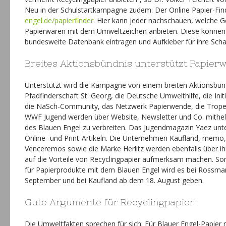
Neu in der Schulstartkampagne zudem: Der Online Papier-Fi
engel.de/papierfinder
. Hier kann jeder nachschauen, welche G
Papierwaren mit dem Umweltzeichen anbieten. Diese können si
bundesweite Datenbank eintragen und Aufkleber für ihre Scha
Breites Aktionsbündnis unterstützt Papier
Unterstützt wird die Kampagne von einem breiten Aktionsbün
Pfadfinderschaft St. Georg, die Deutsche Umwelthilfe, die Init
die NaSch-Community, das Netzwerk Papierwende, die Trope
WWF Jugend werden über Website, Newsletter und Co. mithel
des Blauen Engel zu verbreiten. Das Jugendmagazin Yaez unter
Online- und Print-Artikeln. Die Unternehmen Kaufland, mem
Venceremos sowie die Marke Herlitz werden ebenfalls über 
auf die Vorteile von Recyclingpapier aufmerksam machen. S
für Papierprodukte mit dem Blauen Engel wird es bei Rossmann
September und bei Kaufland ab dem 18. August geben.
Gute Argumente für Recyclingpapier
Die Umweltfakten sprechen für sich: Für Blauer Engel-Papier