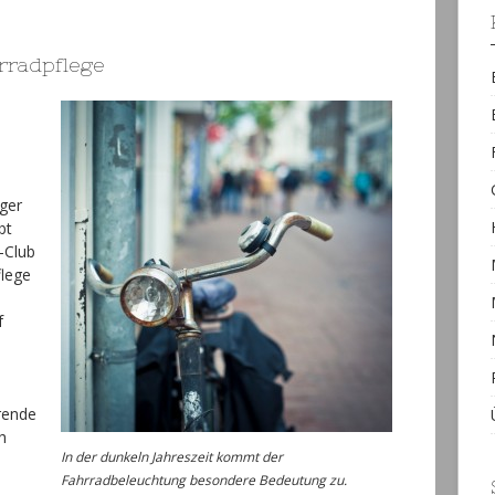
hrradpflege
iger
bt
-Club
flege
f
erende
h
In der dunkeln Jahreszeit kommt der
Fahrradbeleuchtung besondere Bedeutung zu.