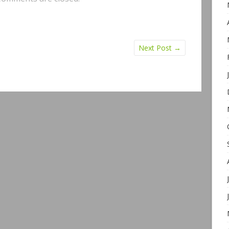
Next Post
→